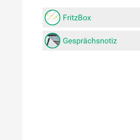
FritzBox
Gesprächsnotiz